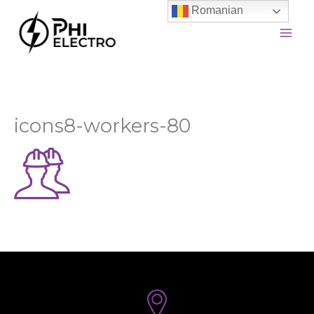
Skip
Romanian
to
content
icons8-workers-80