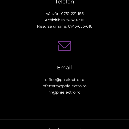
Telefon
Vânzări: 0752-221-185
Achiziții: 0757-579-310
Resurse umane: 0745-656-016
Email
office@phielectro.ro
ofertare@phielectro.ro
hr@phielectro.ro