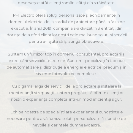
deservește atât clienți români cât și din străinătate.
PHI Electro oferă soluții personalizate și echipamente în
domeniul electric, de la stadiul de proiectare până la faza de
execuție. În anul 2019, compania s-a divizat în 3 entități, din
dorința de a oferi clienților noștri cele mai bune soluții și servicii
pentru a-i ajuta să își atingă obiectivele.
Suntem un furnizor top în domeniul consultanței, proiectării și
executării serviciilor electrice. Suntem specializați în tablouri
de automatizare și distribuție a energiei electrice, precum și în
sisteme fotovoltaice complete.
Cu o gamă largă de servicii, de la proiectare și instalare la
mentenanță și reparații, suntem pregătiți să oferim clienților
noștri o experiență completă, într-un mod eficient și sigur.
Echipa noastră de specialiști are experiența și cunoștințele
necesare pentru a vă furniza soluții personalizate, în funcție de
nevoile și cerințele dumneavoastră.