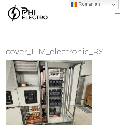
Skip
Romanian
to
content
cover_IFM_electronic_RS