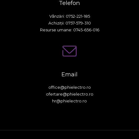
Telefon
Vânzări: 0752-221-185
Achiziții: 0757-579-310
Resurse umane: 0745-656-016
Email
office@phielectro.ro
ofertare@phielectro.ro
hr@phielectro.ro