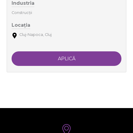
Industria
Construcții
Locația
Cluj-Napoca, Cluj
APLICĂ