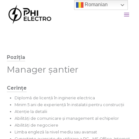
Skip
Romanian
to
content
Poziția
Manager șantier
Cerințe
Diplomă de licență în inginerie electrica
Minim 5 ani de experiență în instalatii pentru construcții
Atenție la detalii
Abilități de comunicare și management al echipelor
Abilități de negociere
Limba engleză la nivel mediu sau avansat
Cunostinte avansate de utilizare a PC – MS Office, Internet,